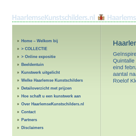
Home – Welkom bij
Haarle
HaarlemseKunstschilders.nl
> COLLECTIE
Geïnspir
> Online expositie
Quintalle
Beeldentuin
eind feb
Kunstwerk uitgelicht
aantal na
Roelof K
Welke Haarlemse Kunstschilders
Detailoverzicht met prijzen
Hoe schaft u een kunstwerk aan
Over HaarlemseKunstschilders.nl
Contact
Partners
Disclaimers