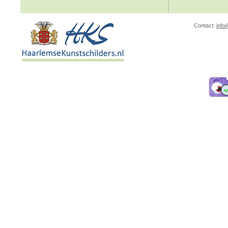
Contact:
info