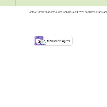
Contact:
info@haarlemsekunstschilders.nl
|
www.haarlemsekunstschi