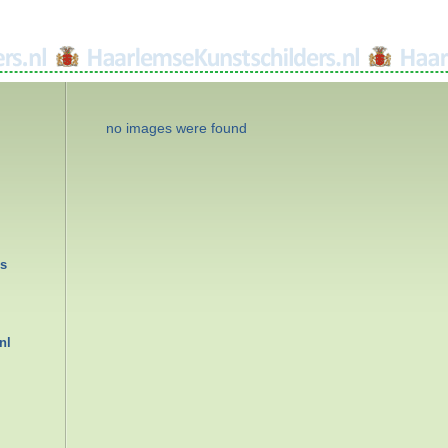
no images were found
rs
nl