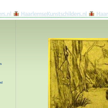
rs
nl