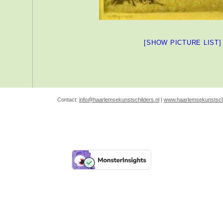
[SHOW PICTURE LIST]
Contact:
info@haarlemsekunstschilders.nl
|
www.haarlemsekunstschi