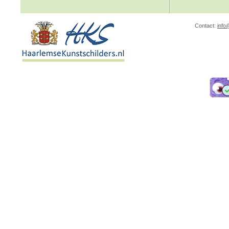
Contact:
info