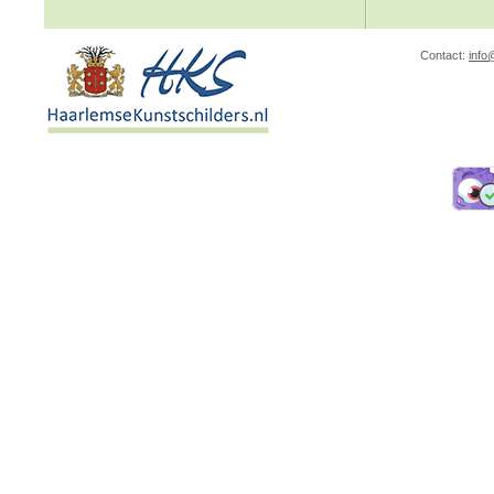
Contact:
info