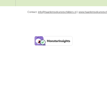
Contact:
info@haarlemsekunstschilders.nl
|
www.haarlemsekunstschi