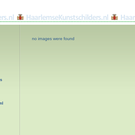
no images were found
rs
nl