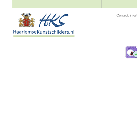
Contact:
info