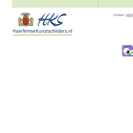
Contact:
info