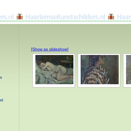
[Show as slideshow]
rs
nl