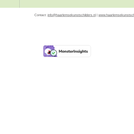
Contact:
info@haarlemsekunstschilders.nl
|
www.haarlemsekunstschi