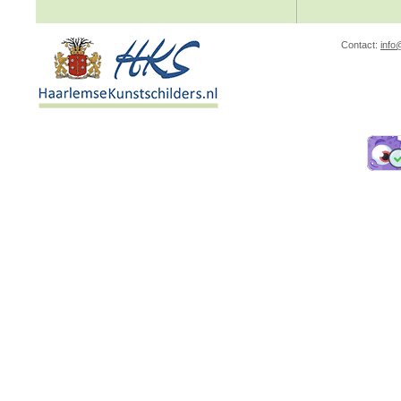
Contact:
info