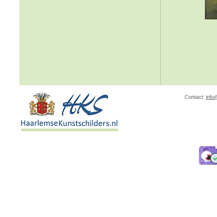
Contact:
info