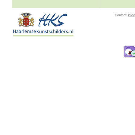
Contact:
info