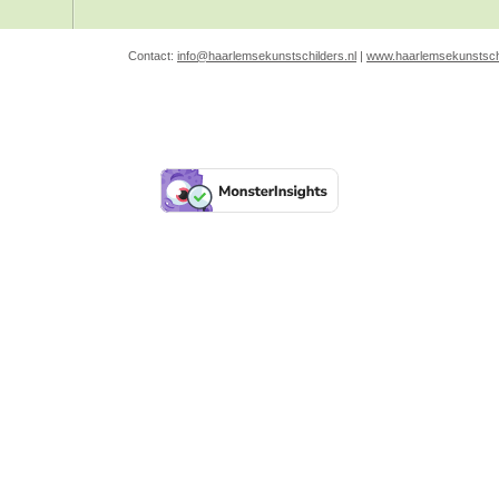
Contact:
info@haarlemsekunstschilders.nl
|
www.haarlemsekunstschi