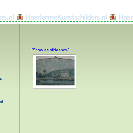
[Show as slideshow]
rs
nl