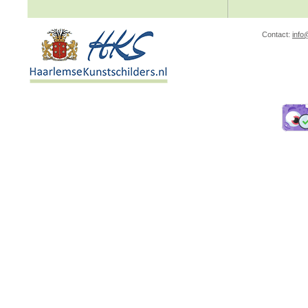
Contact:
info