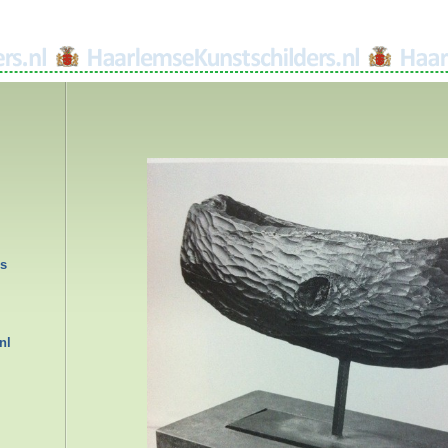
rs
nl