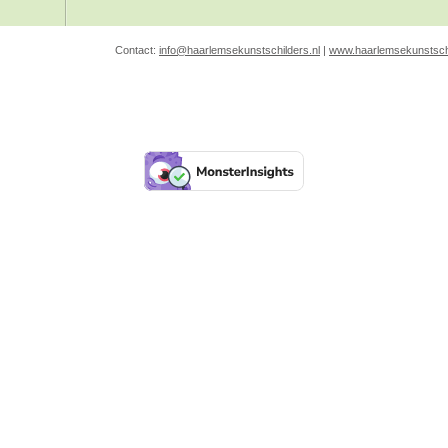
Contact:
info@haarlemsekunstschilders.nl
|
www.haarlemsekunstschi