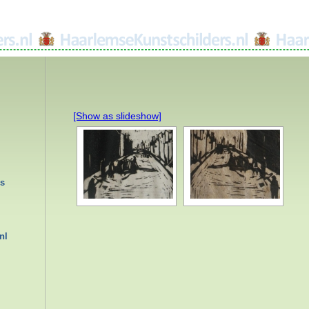
[Show as slideshow]
rs
nl