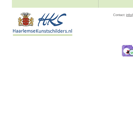
Contact:
info