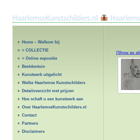
Home – Welkom bij
HaarlemseKunstschilders.nl
> COLLECTIE
[Show as sl
> Online expositie
Beeldentuin
Kunstwerk uitgelicht
Welke Haarlemse Kunstschilders
Detailoverzicht met prijzen
Hoe schaft u een kunstwerk aan
Over HaarlemseKunstschilders.nl
Contact
Partners
Disclaimers