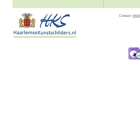
Contact:
info