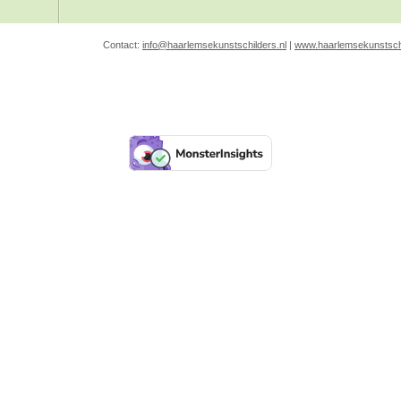
Contact:
info@haarlemsekunstschilders.nl
|
www.haarlemsekunstschi