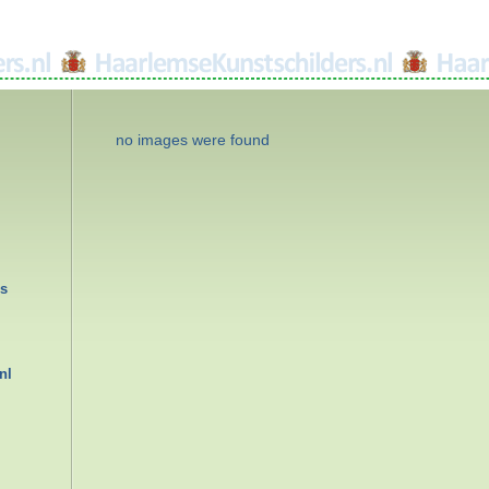
no images were found
rs
nl