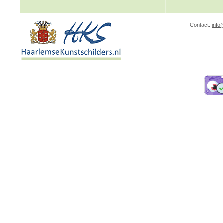
Contact:
info