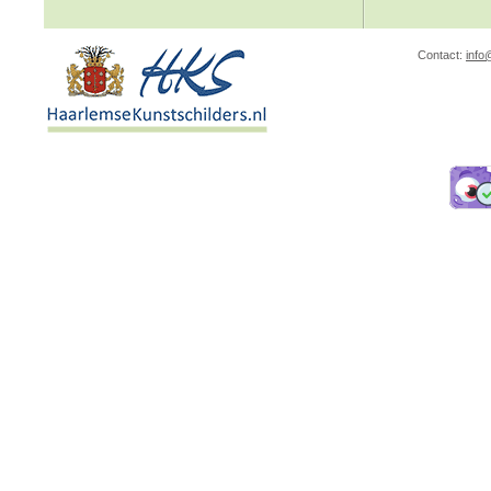
Contact:
info